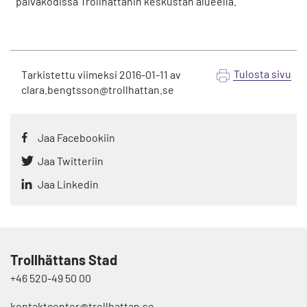
päiväkodissa Trollhättanin keskustan alueella.
Tulosta sivu
Tarkistettu viimeksi
2016-01-11
av
clara.bengtsson@trollhattan.se
Jaa Facebookiin
Jaa Twitteriin
Jaa Linkedin
Trollhättans Stad
+46 520-49 50 00
kontaktcenter@trollhattan.se