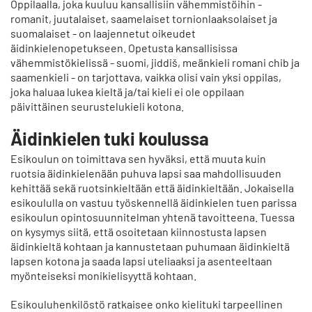
Oppilaalla, joka kuuluu kansallisiin vähemmistöihin -
romanit, juutalaiset, saamelaiset tornionlaaksolaiset ja
suomalaiset - on laajennetut oikeudet
äidinkielenopetukseen. Opetusta kansallisissa
vähemmistökielissä - suomi, jiddiš, meänkieli romani chib ja
saamenkieli - on tarjottava, vaikka olisi vain yksi oppilas,
joka haluaa lukea kieltä ja/tai kieli ei ole oppilaan
päivittäinen seurustelukieli kotona.
Äidinkielen tuki koulussa
Esikoulun on toimittava sen hyväksi, että muuta kuin
ruotsia äidinkielenään puhuva lapsi saa mahdollisuuden
kehittää sekä ruotsinkieltään että äidinkieltään. Jokaisella
esikoululla on vastuu työskennellä äidinkielen tuen parissa
esikoulun opintosuunnitelman yhtenä tavoitteena. Tuessa
on kysymys siitä, että osoitetaan kiinnostusta lapsen
äidinkieltä kohtaan ja kannustetaan puhumaan äidinkieltä
lapsen kotona ja saada lapsi uteliaaksi ja asenteeltaan
myönteiseksi monikielisyyttä kohtaan.
Esikouluhenkilöstö ratkaisee onko kielituki tarpeellinen