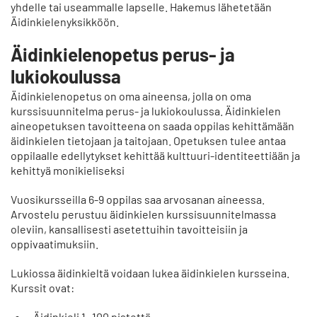
yhdelle tai useammalle lapselle. Hakemus lähetetään
Äidinkielenyksikköön.
Äidinkielenopetus perus- ja
lukiokoulussa
Äidinkielenopetus on oma aineensa, jolla on oma
kurssisuunnitelma perus- ja lukiokoulussa. Äidinkielen
aineopetuksen tavoitteena on saada oppilas kehittämään
äidinkielen tietojaan ja taitojaan. Opetuksen tulee antaa
oppilaalle edellytykset kehittää kulttuuri-identiteettiään ja
kehittyä monikieliseksi
Vuosikursseilla 6-9 oppilas saa arvosanan aineessa.
Arvostelu perustuu äidinkielen kurssisuunnitelmassa
oleviin, kansallisesti asetettuihin tavoitteisiin ja
oppivaatimuksiin.
Lukiossa äidinkieltä voidaan lukea äidinkielen kursseina.
Kurssit ovat:
Äidinkieli 1- 100 pistettä