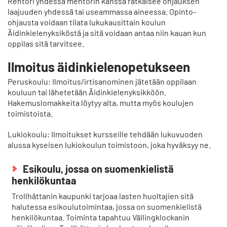
Rehtori yhdessä mentorin kanssa ratkaisee ohjauksen
laajuuden yhdessä tai useammassa aineessa. Opinto-
ohjausta voidaan tilata lukukausittain koulun
Äidinkielenyksiköstä ja sitä voidaan antaa niin kauan kun
oppilas sitä tarvitsee.
Ilmoitus äidinkielenopetukseen
Peruskoulu: Ilmoitus/irtisanominen jätetään oppilaan
kouluun tai lähetetään Äidinkielenyksikköön.
Hakemuslomakkeita löytyy alta, mutta myös koulujen
toimistoista.
Lukiokoulu: Ilmoitukset kursseille tehdään lukuvuoden
alussa kyseisen lukiokoulun toimistoon, joka hyväksyy ne.
Esikoulu, jossa on suomenkielistä
henkilökuntaa
Trollhättanin kaupunki tarjoaa lasten huoltajien sitä
halutessa esikoulutoimintaa, jossa on suomenkielistä
henkilökuntaa. Toiminta tapahtuu Vällingklockanin