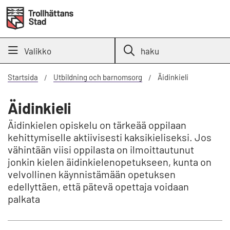
Valikko
haku
Startsida
Utbildning och barnomsorg
Äidinkieli
Äidinkieli
Äidinkielen opiskelu on tärkeää oppilaan
kehittymiselle aktiivisesti kaksikieliseksi. Jos
vähintään viisi oppilasta on ilmoittautunut
jonkin kielen äidinkielenopetukseen, kunta on
velvollinen käynnistämään opetuksen
edellyttäen, että pätevä opettaja voidaan
palkata