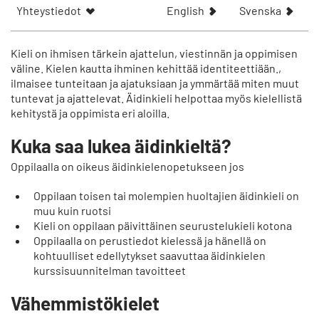
S
V
Yhteystiedot
English
Svenska
h
i
o
s
w
a
Kieli on ihmisen tärkein ajattelun, viestinnän ja oppimisen
t
a
väline. Kielen kautta ihminen kehittää identiteettiään.,
ilmaisee tunteitaan ja ajatuksiaan ja ymmärtää miten muut
h
r
tuntevat ja ajattelevat. Äidinkieli helpottaa myös kielellistä
e
t
kehitystä ja oppimista eri aloilla.
a
i
r
k
Kuka saa lukea äidinkieltä?
t
e
i
l
Oppilaalla on oikeus äidinkielenopetukseen jos
c
n
l
p
Oppilaan toisen tai molempien huoltajien äidinkieli on
e
å
muu kuin ruotsi
i
Kieli on oppilaan päivittäinen seurustelukieli kotona
n
Oppilaalla on perustiedot kielessä ja hänellä on
kohtuulliset edellytykset saavuttaa äidinkielen
kurssisuunnitelman tavoitteet
Vähemmistökielet