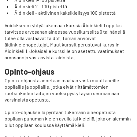
Äidinkieli 2 - 100 pistettä
Äidinkieli – aktiivinen kaksikielisyys 100 pistettä
Voidakseen ryhtyä lukemaan kurssia Äidinkieli 1 oppilas
tarvitsee arvosanan aineessa vuosikurssilta 9 tai hänellä
tulee olla vastaavat taidot. Tämän arvioivat
äidinkielenopettajat. Muut kurssit perustuvat kurssiin
Äidinkieli 1. Jokaiselle kurssille on asetettu vaatimukset
arvosanoja vastaavista taidoista.
Opinto-ohjaus
Opinto-ohjausta annetaan maahan vasta muuttaneille
oppilaille ja oppilaille, jotka eivät riittämättömien
ruotsinkielen taitojen vuoksi pysty täysin seuraamaan
varsinaista opetusta.
Opinto-ohjauksella pyritään tukemaan aineopetusta
oppilaan puhuman kielen avulla tai kielellä, joka on aiemmin
ollut oppilaan koulussa käyttämä kieli.