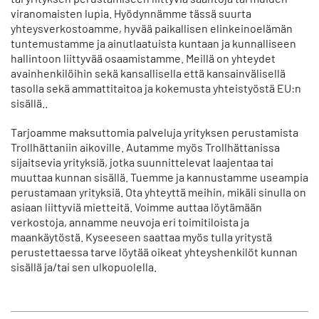
l
p
viranomaisten lupia. Hyödynnämme tässä suurta
e
å
yhteysverkostoamme, hyvää paikallisen elinkeinoelämän
i
tuntemustamme ja ainutlaatuista kuntaan ja kunnalliseen
n
hallintoon liittyvää osaamistamme. Meillä on yhteydet
avainhenkilöihin sekä kansallisella että kansainvälisellä
tasolla sekä ammattitaitoa ja kokemusta yhteistyöstä EU:n
sisällä..
Tarjoamme maksuttomia palveluja yrityksen perustamista
Trollhättaniin aikoville. Autamme myös Trollhättanissa
sijaitsevia yrityksiä, jotka suunnittelevat laajentaa tai
muuttaa kunnan sisällä. Tuemme ja kannustamme useampia
perustamaan yrityksiä. Ota yhteyttä meihin, mikäli sinulla on
asiaan liittyviä mietteitä. Voimme auttaa löytämään
verkostoja, annamme neuvoja eri toimitiloista ja
maankäytöstä. Kyseeseen saattaa myös tulla yritystä
perustettaessa tarve löytää oikeat yhteyshenkilöt kunnan
sisällä ja/tai sen ulkopuolella.