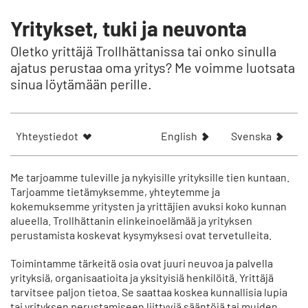
Yritykset, tuki ja neuvonta
Oletko yrittäjä Trollhättanissa tai onko sinulla
ajatus perustaa oma yritys? Me voimme luotsata
sinua löytämään perille.
S
V
Yhteystiedot
English
Svenska
h
i
o
s
w
a
Me tarjoamme tuleville ja nykyisille yrityksille tien kuntaan.
t
a
Tarjoamme tietämyksemme, yhteytemme ja
kokemuksemme yritysten ja yrittäjien avuksi koko kunnan
h
r
alueella. Trollhättanin elinkeinoelämää ja yrityksen
e
t
perustamista koskevat kysymyksesi ovat tervetulleita.
a
i
r
k
Toimintamme tärkeitä osia ovat juuri neuvoa ja palvella
t
e
yrityksiä, organisaatioita ja yksityisiä henkilöitä. Yrittäjä
i
l
tarvitsee paljon tietoa. Se saattaa koskea kunnallisia lupia
c
n
tai yrityksen perustamiseen liittyviä sääntöjä tai muiden