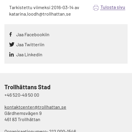
Tulosta sivu
Tarkistettu viimeksi
2016-03-14
av
katarina.loodh@trollhattan.se
Jaa Facebookiin
Jaa Twitteriin
Jaa Linkedin
Trollhättans Stad
+46 520-49 50 00
kontaktcenter@trollhattan.se
Gärdhemsvägen 9
461 83 Trollhättan
Organisaationumero: 212 000-1546