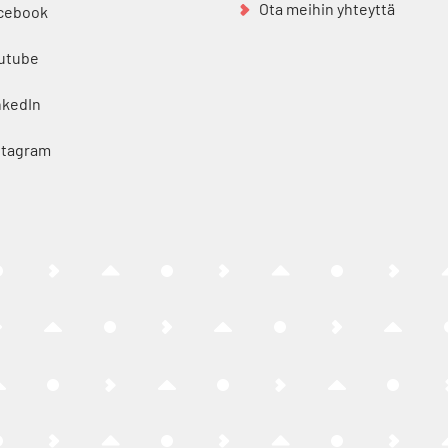
Ota meihin yhteyttä
cebook
utube
nkedIn
stagram