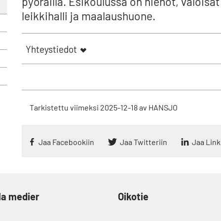
pyöräillä. Esikoulussa on hienot, valoisa
leikkihalli ja maalaushuone.
Yhteystiedot
Tarkistettu viimeksi
2025-12-18
av
HANSJO
Jaa Facebookiin
Jaa Twitteriin
Jaa Lin
la medier
Oikotie