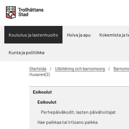
Koulutus ja lastenhuolto
Hoiva ja apu
Kokemista ja 
Kunta ja politiikka
Startsida
Utbildning och barnomsorg
Barnomso
Husaren(2)
Esikoulut
Esikoulut
Perhepäiväkodit, lasten päivähoitajat
Hae paikkaa tai irtisano paikka