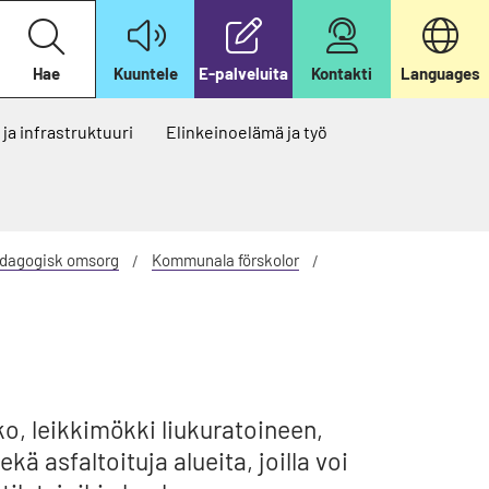
H
a
e
Hae
Kuuntele
E-palveluita
Kontakti
Languages
v
e
r
k
ja infrastruktuuri
Elinkeinoelämä ja työ
k
o
s
i
v
u
i
edagogisk omsorg
Kommunala förskolor
l
t
a
m
m
e
ko, leikkimökki liukuratoineen,
ä asfaltoituja alueita, joilla voi