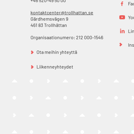
+46 520-49 50 00
Fa
kontaktcenter@trollhattan.se
Yo
Gärdhemsvägen 9
461 83 Trollhättan
Li
Organisaationumero: 212 000-1546
In
Ota meihin yhteyttä
Liikenneyhteydet