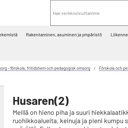
tekemistä
Rakentaminen, asuminen ja ympäristö
Liikenne 
rg - förskola, fritidshem och pedagogisk omsorg
Förskola och p
Husaren(2)
Meillä on hieno piha ja suuri hiekkalaatik
ruohikkoalueita, keinuja ja pieni kumpu sek